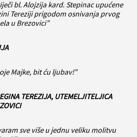
 riječi bl. Alojzija kard. Stepinac upućene
gini Tereziji prigodom osnivanja prvog
la u Brezovici”
IJA
oje Majke, bit ću ljubav!”
EGINA TEREZIJA, UTEMELJITELJICA
ZOVICI
varam sve više u jednu veliku molitvu