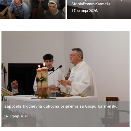
Stepinčevom Karmelu
17. srpnja 2026.
Započela trodnevna duhovna priprema za Gospu Karmelsku
14. srpnja 2026.