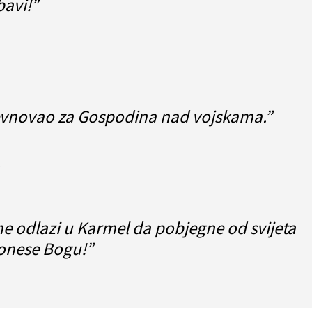
bavi!”
evnovao za Gospodina nad vojskama.”
e odlazi u Karmel da pobjegne od svijeta
donese Bogu!”