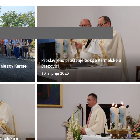
Proslavljeno proštenje Gospe Karmelske u
la njegov Karmel
Brezovici
20. srpnja 2026.
armelske u