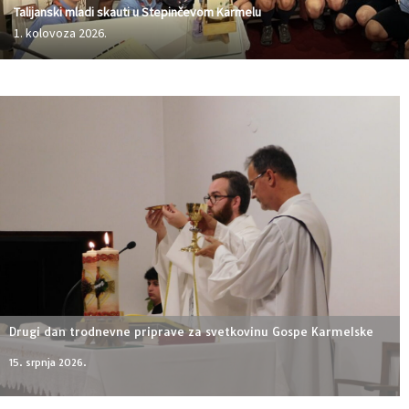
Talijanski mladi skauti u Stepinčevom Karmelu
1. kolovoza 2026.
Drugi dan trodnevne priprave za svetkovinu Gospe Karmelske
15. srpnja 2026.