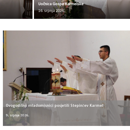
Uočnica Gospe Karmelske
16. srpnja 2026.
Ovogodišnji mladomisnici posjetili Stepinčev Karmel
9. srpnja 2026.