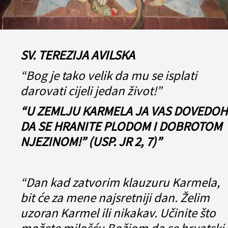
SV. TEREZIJA AVILSKA
“Bog je tako velik da mu se isplati
darovati cijeli jedan život!”
“U ZEMLJU KARMELA JA VAS DOVEDOH
DA SE HRANITE PLODOM I DOBROTOM
NJEZINOM!” (USP. JR 2, 7)”
“Dan kad zatvorim klauzuru Karmela,
bit će za mene najsretniji dan. Želim
uzoran Karmel ili nikakav. Učinite što
možete milošću Božjom da se hrvatski