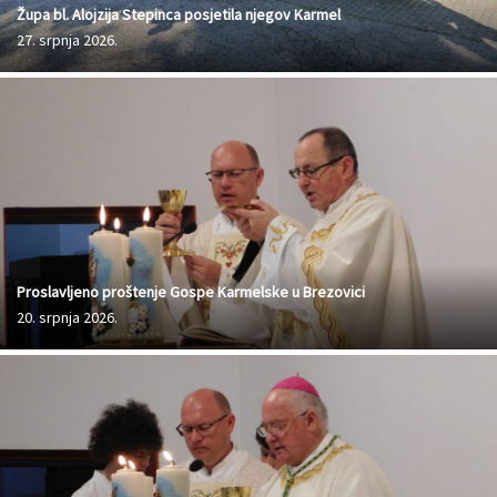
Župa bl. Alojzija Stepinca posjetila njegov Karmel
27. srpnja 2026.
Proslavljeno proštenje Gospe Karmelske u Brezovici
20. srpnja 2026.