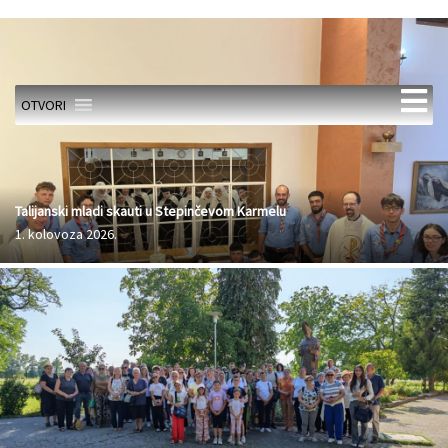
OTVORI
Talijanski mladi skauti u Stepinčevom Karmelu
1. kolovoza 2026.